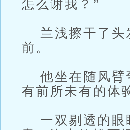
怎么谢我？”
兰浅擦干了头
前。
他坐在随风臂弯
有前所未有的体
一双剔透的眼