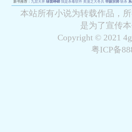
新书推荐：
九层天界
绿茵峥嵘
我是杀毒软件
美漫之大冬兵
华娱宗师
斩杀
系
空城
战争天堂
混元道纪
教练万岁
都市全能巨星
绝对交易
全职武神
位面复制
本站所有小说为转载作品，所
是为了宣传本
Copyright © 2021 4
粤ICP备8