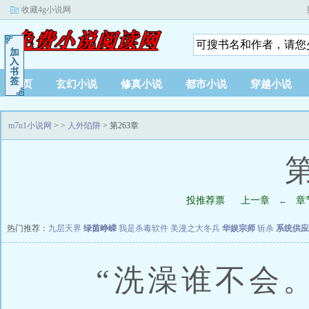
收藏4g小说网
首页
玄幻小说
修真小说
都市小说
穿越小说
m7n1小说网
>
>
人外陷阱
> 第263章
第
投推荐票
上一章
章
←
热门推荐：
九层天界
绿茵峥嵘
我是杀毒软件
美漫之大冬兵
华娱宗师
斩杀
系统供应
“洗澡谁不会。