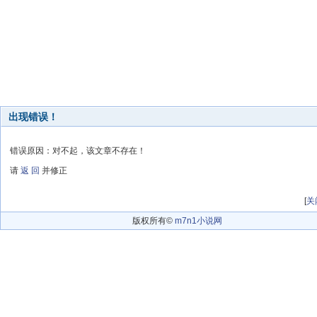
出现错误！
错误原因：对不起，该文章不存在！
请
返 回
并修正
[
关
版权所有©
m7n1小说网