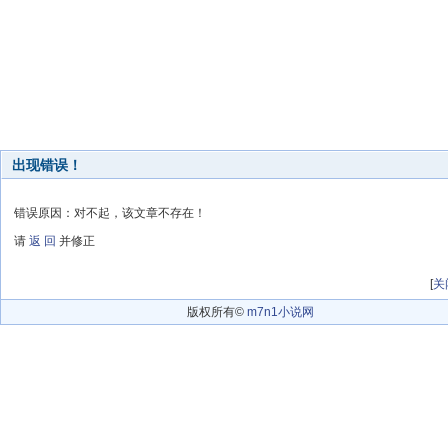
出现错误！
错误原因：对不起，该文章不存在！
请
返 回
并修正
[
关
版权所有©
m7n1小说网