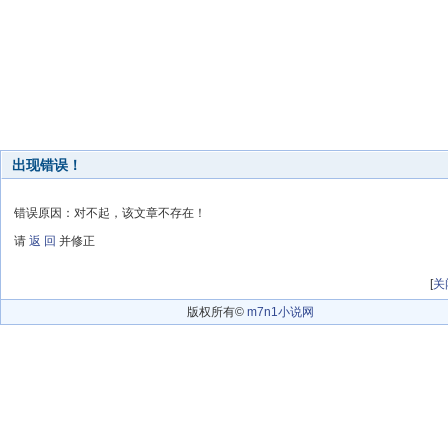
出现错误！
错误原因：对不起，该文章不存在！
请
返 回
并修正
[
关
版权所有©
m7n1小说网