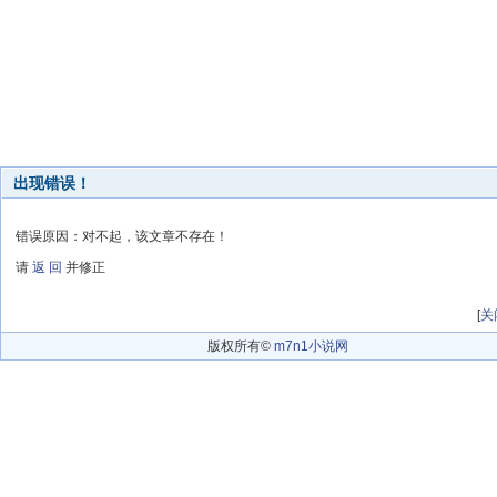
出现错误！
错误原因：对不起，该文章不存在！
请
返 回
并修正
[
关
版权所有©
m7n1小说网