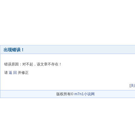
出现错误！
错误原因：对不起，该文章不存在！
请
返 回
并修正
[
关
版权所有©
m7n1小说网