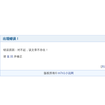
出现错误！
错误原因：对不起，该文章不存在！
请
返 回
并修正
[
关
版权所有©
m7n1小说网