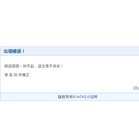
出现错误！
错误原因：对不起，该文章不存在！
请
返 回
并修正
[
关
版权所有©
m7n1小说网