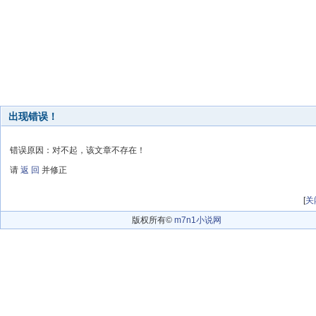
出现错误！
错误原因：对不起，该文章不存在！
请
返 回
并修正
[
关
版权所有©
m7n1小说网