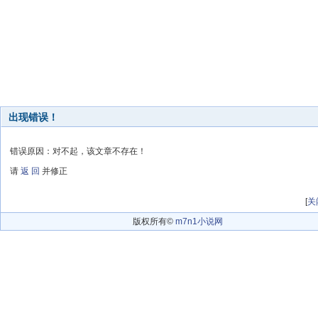
出现错误！
错误原因：对不起，该文章不存在！
请
返 回
并修正
[
关
版权所有©
m7n1小说网